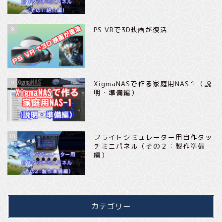
8
PS VRで3D映画が復活
9
XigmaNASで作る家庭用NAS１（説
明・準備編）
10
フライトシミュレーター用自作タッ
チミニパネル（その２：製作準備
編）
カテゴリー