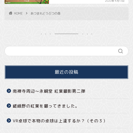
2020年4月13日
HOME
あつまれどうぶつの森
最近の投稿
南禅寺周辺～永観堂 紅葉撮影第二弾
嵯峨野の紅葉を撮ってきました。
VR卓球で本物の卓球は上達するか？（その３）