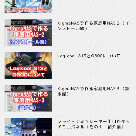
4
XigmaNASで作る家庭用NAS２（イ
ンストール編）
5
Logicool G13とG600について
6
XigmaNASで作る家庭用NAS３（設
定編）
7
フライトシミュレーター用自作タッ
チミニパネル（その１：紹介編）