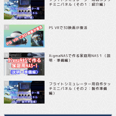
チミニパネル（その１：紹介編）
8
PS VRで3D映画が復活
9
XigmaNASで作る家庭用NAS１（説
明・準備編）
10
フライトシミュレーター用自作タッ
チミニパネル（その２：製作準備
編）