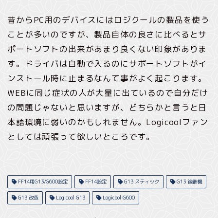
昔からPC用のデバイスにはロジクールの製品を使う
ことが多いのですが、製品自体の良さに比べるとサ
ポートソフトの出来があまり良くない印象がありま
す。ドライバは自動で入るのにサポートソフトがイ
ンストール時に止まるなんて事がよく起こります。
WEBに同じ症状の人が大量に出ているので自分だけ
の問題じゃないと思いますが、どちらかと言うと日
本語環境に弱いのかもしれません。Logicoolファン
としては頑張って欲しいところです。
FF14用G13/G600設定
FF14設定
G13 スティック
G13 後継機
G13 改造
Logicool G13
Logicool G600