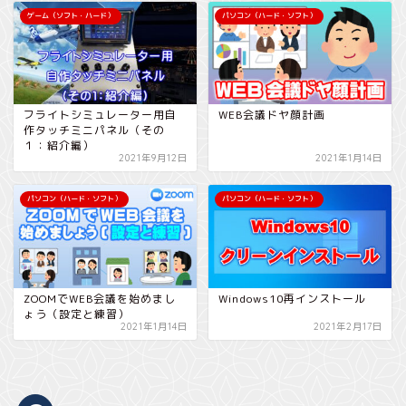
ゲーム（ソフト・ハード）
パソコン（ハード・ソフト）
フライトシミュレーター用自
WEB会議ドヤ顔計画
作タッチミニパネル（その
１：紹介編）
2021年9月12日
2021年1月14日
パソコン（ハード・ソフト）
パソコン（ハード・ソフト）
ZOOMでWEB会議を始めまし
Windows10再インストール
ょう（設定と練習）
2021年1月14日
2021年2月17日