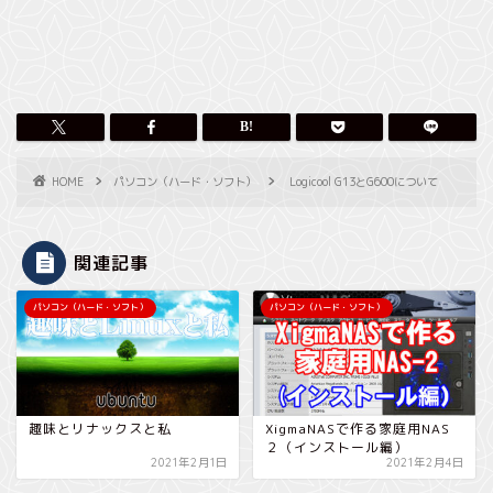
HOME
パソコン（ハード・ソフト）
Logicool G13とG600について
関連記事
パソコン（ハード・ソフト）
パソコン（ハード・ソフト）
趣味とリナックスと私
XigmaNASで作る家庭用NAS
２（インストール編）
2021年2月1日
2021年2月4日