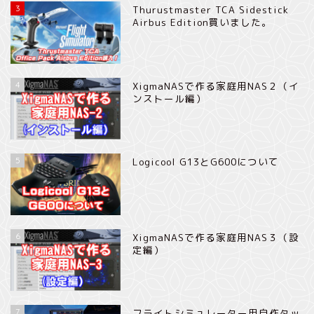
3
Thurustmaster TCA Sidestick
Airbus Edition買いました。
4
XigmaNASで作る家庭用NAS２（イ
ンストール編）
5
Logicool G13とG600について
6
XigmaNASで作る家庭用NAS３（設
定編）
7
フライトシミュレーター用自作タッ