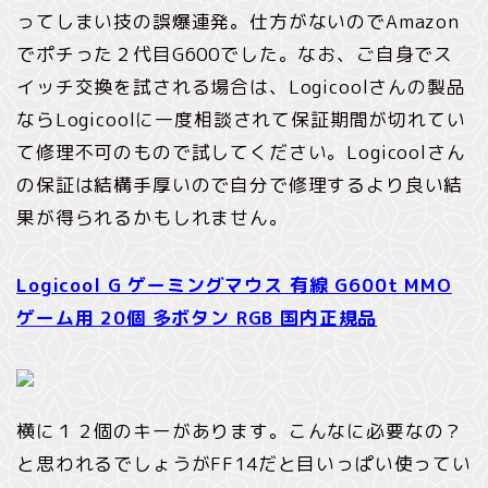
ってしまい技の誤爆連発。仕方がないのでAmazon
でポチった２代目G600でした。なお、ご自身でス
イッチ交換を試される場合は、Logicoolさんの製品
ならLogicoolに一度相談されて保証期間が切れてい
て修理不可のもので試してください。Logicoolさん
の保証は結構手厚いので自分で修理するより良い結
果が得られるかもしれません。
Logicool G ゲーミングマウス 有線 G600t MMO
ゲーム用 20個 多ボタン RGB 国内正規品
横に１２個のキーがあります。こんなに必要なの？
と思われるでしょうがFF14だと目いっぱい使ってい