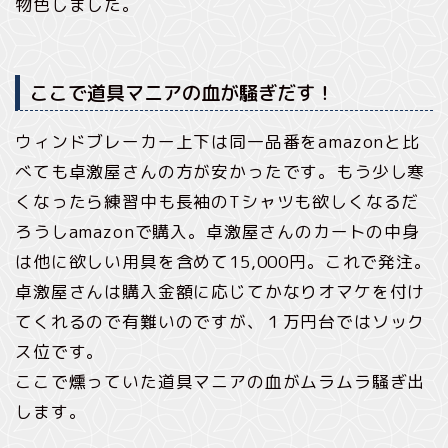
物色しました。
ここで道具マニアの血が騒ぎだす！
ウィンドブレーカー上下は同一品番をamazonと比
べても卓激屋さんの方が安かったです。もう少し寒
くなったら練習中も長袖のTシャツも欲しくなるだ
ろうしamazonで購入。卓激屋さんのカートの中身
は他に欲しい用具を含めて15,000円。これで発注。
卓激屋さんは購入金額に応じてかなりオマケを付け
てくれるので有難いのですが、１万円台ではソック
ス位です。
ここで燻っていた道具マニアの血がムラムラ騒ぎ出
します。