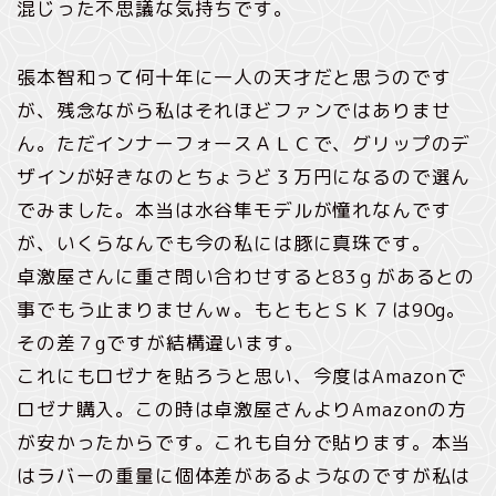
混じった不思議な気持ちです。
張本智和って何十年に一人の天才だと思うのです
が、残念ながら私はそれほどファンではありませ
ん。ただインナーフォースＡＬＣで、グリップのデ
ザインが好きなのとちょうど３万円になるので選ん
でみました。本当は水谷隼モデルが憧れなんです
が、いくらなんでも今の私には豚に真珠です。
卓激屋さんに重さ問い合わせすると83ｇがあるとの
事でもう止まりませんｗ。もともとＳＫ７は90g。
その差７gですが結構違います。
これにもロゼナを貼ろうと思い、今度はAmazonで
ロゼナ購入。この時は卓激屋さんよりAmazonの方
が安かったからです。これも自分で貼ります。本当
はラバーの重量に個体差があるようなのですが私は