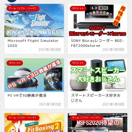
ゲーム（ソフト・ハード）
ガジェット
Microsoft Flight Simulator
SONY Blurayレコーダー BDZ-
2020
FBT2000×torne
2021年1月28日
2021年1月18日
ガジェット
ガジェット
PS VRで3D映画が復活
スマートスピーカー大好きお
じさん
2021年1月15日
2021年1月18日
ゲーム（ソフト・ハード）
ゲーム（ソフト・ハード）