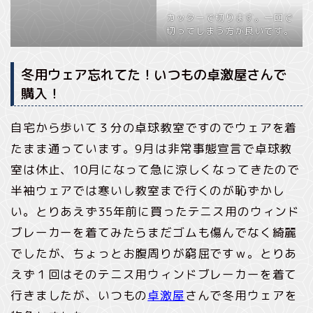
カッターで切ります。一回で
切ってしまう方が良いです。
冬用ウェア忘れてた！いつもの卓激屋さんで
購入！
自宅から歩いて３分の卓球教室ですのでウェアを着
たまま通っています。9月は非常事態宣言で卓球教
室は休止、10月になって急に涼しくなってきたので
半袖ウェアでは寒いし教室まで行くのが恥ずかし
い。とりあえず35年前に買ったテニス用のウィンド
ブレーカーを着てみたらまだゴムも傷んでなく綺麗
でしたが、ちょっとお腹周りが窮屈ですｗ。とりあ
えず１回はそのテニス用ウィンドブレーカーを着て
行きましたが、いつもの
卓激屋
さんで冬用ウェアを