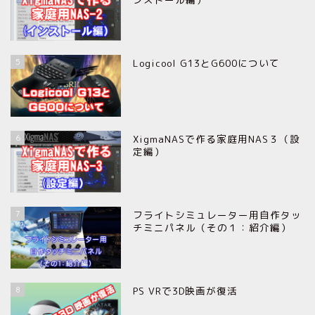
5
Logicool G13とG600について
6
XigmaNASで作る家庭用NAS３（設
定編）
7
フライトシミュレーター用自作タッ
チミニパネル（その１：紹介編）
8
PS VRで3D映画が復活