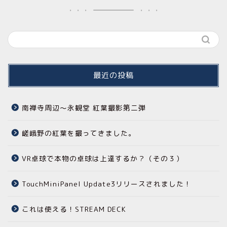
最近の投稿
南禅寺周辺～永観堂 紅葉撮影第二弾
嵯峨野の紅葉を撮ってきました。
VR卓球で本物の卓球は上達するか？（その３）
TouchMiniPanel Update3リリースされました！
これは使える！STREAM DECK