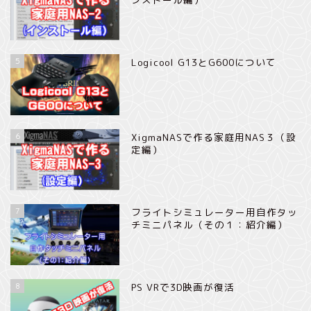
5
Logicool G13とG600について
6
XigmaNASで作る家庭用NAS３（設
定編）
7
フライトシミュレーター用自作タッ
チミニパネル（その１：紹介編）
8
PS VRで3D映画が復活