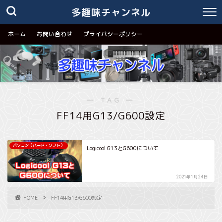
多趣味チャンネル
ホーム
お問い合わせ
プライバシーポリシー
― TAG ―
FF14用G13/G600設定
パソコン（ハード・ソフト）
Logicool G13とG600について
2021年1月24日
HOME
FF14用G13/G600設定