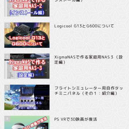
5
Logicool G13とG600について
6
XigmaNASで作る家庭用NAS３（設
定編）
7
フライトシミュレーター用自作タッ
チミニパネル（その１：紹介編）
8
PS VRで3D映画が復活