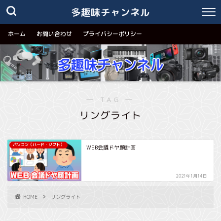
多趣味チャンネル
ホーム
お問い合わせ
プライバシーポリシー
― TAG ―
リングライト
パソコン（ハード・ソフト）
WEB会議ドヤ顔計画
2021年1月14日
HOME
リングライト