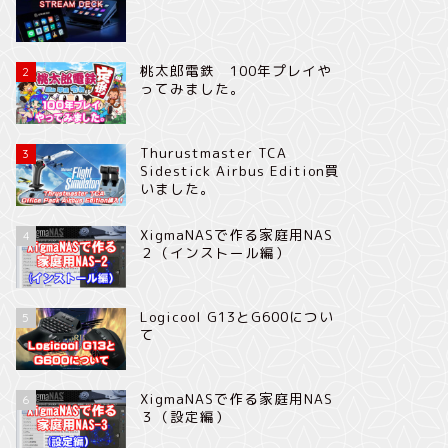
桃太郎電鉄 100年プレイや
2
ってみました。
Thurustmaster TCA
3
Sidestick Airbus Edition買
いました。
XigmaNASで作る家庭用NAS
4
２（インストール編）
Logicool G13とG600につい
5
て
XigmaNASで作る家庭用NAS
6
３（設定編）