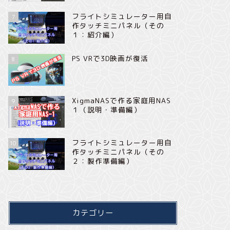
フライトシミュレーター用自
7
作タッチミニパネル（その
１：紹介編）
PS VRで3D映画が復活
8
XigmaNASで作る家庭用NAS
9
１（説明・準備編）
フライトシミュレーター用自
10
作タッチミニパネル（その
２：製作準備編）
カテゴリー