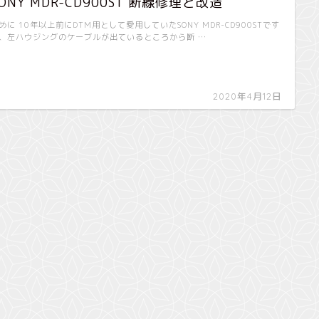
ONY MDR-CD900ST 断線修理と改造
めに 10年以上前にDTM用として愛用していたSONY MDR-CD900STです
、左ハウジングのケーブルが出ているところから断 …
2020年4月12日