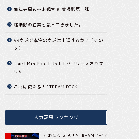
南禅寺周辺～永観堂 紅葉撮影第二弾
嵯峨野の紅葉を撮ってきました。
VR卓球で本物の卓球は上達するか？（その
３）
TouchMiniPanel Update3リリースされま
した！
これは使える！STREAM DECK
人気記事ランキング
これは使える！STREAM DECK
1