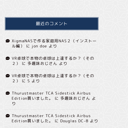
最近のコメント
XigmaNASで作る家庭用NAS２（インストー
ル編）
に
jon doe
より
VR卓球で本物の卓球は上達するか？（その
２）
に
多趣味おじさん
より
VR卓球で本物の卓球は上達するか？（その
２）
に
S
より
Thurustmaster TCA Sidestick Airbus
Edition買いました。
に
多趣味おじさん
よ
り
Thurustmaster TCA Sidestick Airbus
Edition買いました。
に
Douglas DC-8
より